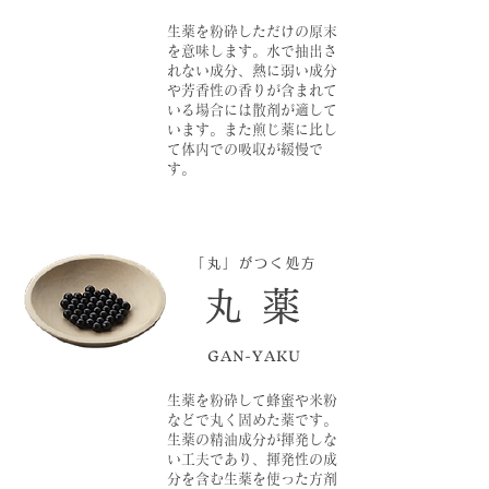
生薬を粉砕しただけの原末
を意味します。水で抽出さ
れない成分、熱に弱い成分
や芳香性の香りが含まれて
いる場合には散剤が適して
います。また煎じ薬に比し
て体内での吸収が緩慢で
す。
「丸」がつく処方
丸 薬
GAN-YAKU
生薬を粉砕して蜂蜜や米粉
などで丸く固めた薬です。
生薬の精油成分が揮発しな
い工夫であり、揮発性の成
分を含む生薬を使った方剤