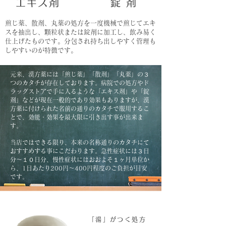
エキス剤
錠 剤
煎じ薬、散剤、丸薬の処方を一度機械で煎じてエキ
スを抽出し、顆粒状または錠剤に加工し、飲み易く
仕上げたものです。分包され持ち出しやすく管理も
しやすいのが特徴です。
元来、漢方薬には「煎じ薬」「散剤」「丸薬」の３
つのカタチが存在しております。病院での処方やド
ラッグストアで手に入るような「エキス剤」や「錠
剤」などが現在一般的であり効果もありますが、漢
方薬に付けられた名前の通りのカタチで服用するこ
とで、効能・効果を最大限に引き出す事が出来ま
す。
当店ではできる限り、本来の名称通りのカタチにて
おすすめする事にこだわります。急性症状には３日
分〜１０日分、慢性症状にはおおよそ１ヶ月単位か
ら、1日あたり200円〜400円程度のご負担が目安
です。
「湯」がつく処方