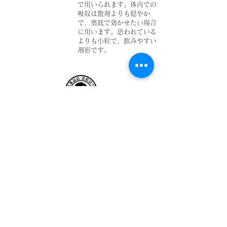
で用いられます。体内での
吸収は散剤よりも穏やか
で、奥底で効かせたい場合
に用います。思われている
よりも小粒で、飲みやすい
剤形です。
浜松はり灸療院
​浜松薬品店
東京都荒川区荒川2-46-9-105・106
​（東京メトロ町屋駅 徒歩5分）
​TEL：03-6636-4367
アクセス・診療時間​