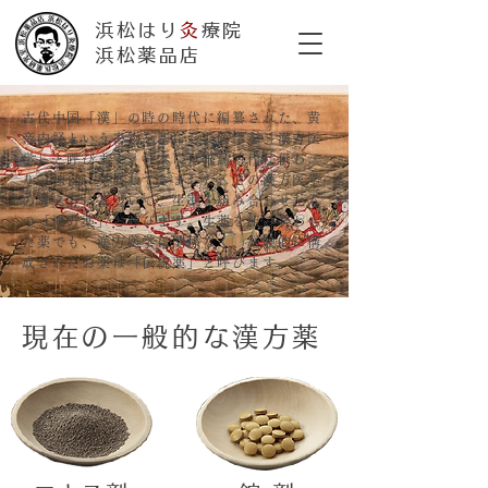
浜松はり
灸
療院
​浜松薬品店
古代中国「漢」の時の時代に編纂された、黄
帝内経という書物を基にした医学を「漢方医
学」と呼びます。日本には飛鳥時代に伝わ
り、独自に発展してきました。この漢方医学
の考え方に基づいて、生薬を組み合わせたも
の「漢方薬」と呼びます。生薬を組み合わせ
た薬でも、漢方医学に関係なく、経験的に構
成されたお薬は「伝統薬」と呼びます。
現在の一般的な漢方薬