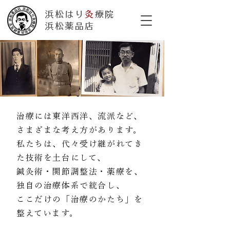
浜松はり
灸
療院
​浜松薬品店
治療には東洋西洋、流派など、
さまざまな考え方があります。
私たちは、代々受け継がれてき
た技術を土台にして、
鍼灸術・関節調整法・薬療を、
独自の治療体系で
統合し、
ここだけの「治療のかたち」を
整えています。